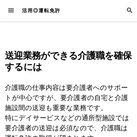
Skip
MENU
SEAR
活用◎運転免許
to
content
送迎業務ができる介護職を確保
するには
介護職の仕事内容は要介護者へのサポー
トが中心ですが、要介護者の自宅と介護
施設間の送迎も重要な業務です。
特にデイサービスなどの通所型施設では
要介護者の送迎は必須なので、介護職は